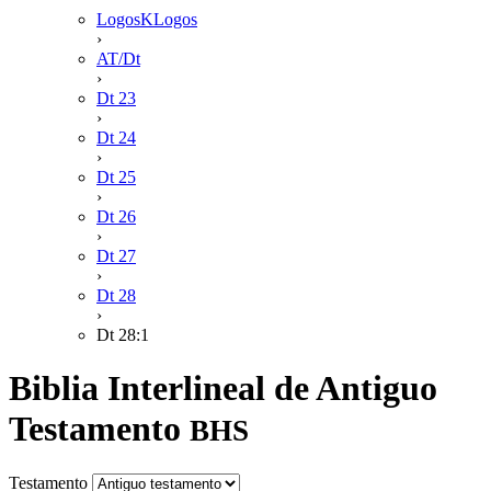
LogosKLogos
›
AT/Dt
›
Dt 23
›
Dt 24
›
Dt 25
›
Dt 26
›
Dt 27
›
Dt 28
›
Dt 28:1
Biblia Interlineal de Antiguo
Testamento
BHS
Testamento