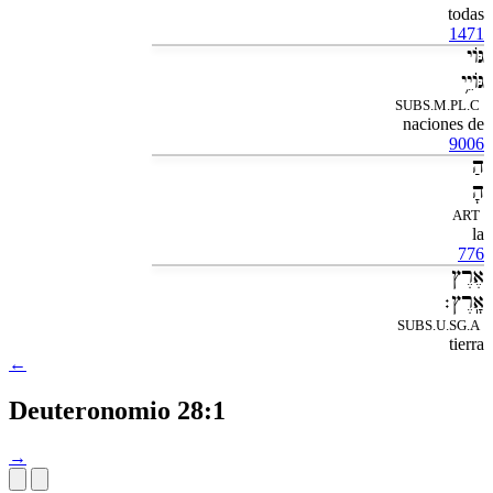
todas
1471
גֹּוי
גֹּויֵ֥י
SUBS.M.PL.C
naciones de
9006
הַ
הָ
ART
la
776
אֶרֶץ
אָֽרֶץ׃
SUBS.U.SG.A
tierra
←
Deuteronomio 28:1
→