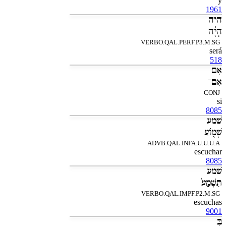
y
1961
היה
הָיָ֗ה
VERBO.QAL.PERF.P3.M.SG
será
518
אִם
אִם־
CONJ
si
8085
שׁמע
שָׁמֹ֤ועַ
ADVB.QAL.INFA.U.U.U.A
escuchar
8085
שׁמע
תִּשְׁמַע֙
VERBO.QAL.IMPF.P2.M.SG
escuchas
9001
בְּ