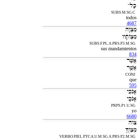
כָּל־
SUBS.M.SG.C
todos
4687
מִצְוָה
מִצְוֹתָ֔יו
SUBS.F.PL.A.PRS.P3.M.SG
sus mandamientos
834
אֲשֶׁר
אֲשֶׁ֛ר
CONJ
que
595
אָנֹכִי
אָנֹכִ֥י
PRPS.P1.U.SG
yo
6680
צוה
מְצַוְּךָ֖
VERBO.PIEL.PTCA.U.M.SG.A.PRS.P2.M.SG