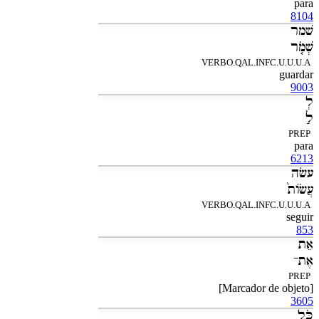
para
8104
שׁמר
שְׁמֹ֤ר
VERBO.QAL.INFC.U.U.U.A
guardar
9003
לְ
לַ
PREP
para
6213
עשׂה
עֲשֹׂות֙
VERBO.QAL.INFC.U.U.U.A
seguir
853
אֵת
אֶת־
PREP
[Marcador de objeto]
3605
כֹּל