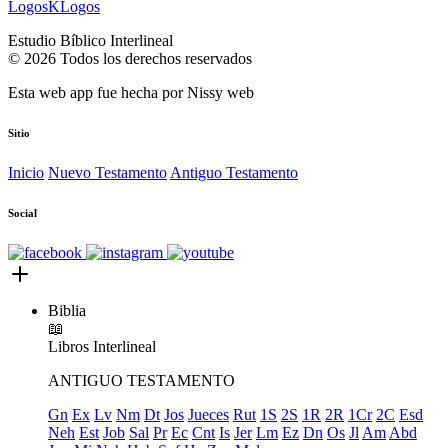
LogosKLogos
Estudio Bíblico Interlineal
© 2026 Todos los derechos reservados
Esta web app fue hecha por
Nissy web
Sitio
Inicio
Nuevo Testamento
Antiguo Testamento
Social
Biblia
📖
Libros
Interlineal
ANTIGUO TESTAMENTO
Gn
Ex
Lv
Nm
Dt
Jos
Jueces
Rut
1S
2S
1R
2R
1Cr
2C
Esd
Neh
Est
Job
Sal
Pr
Ec
Cnt
Is
Jer
Lm
Ez
Dn
Os
Jl
Am
Abd