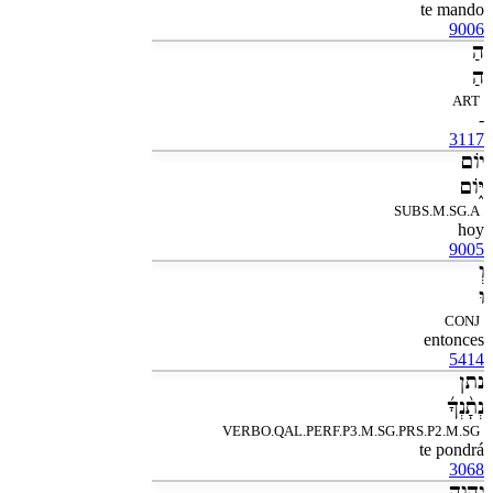
te mando
9006
הַ
הַ
ART
-
3117
יֹום
יֹּ֑ום
SUBS.M.SG.A
hoy
9005
וְ
וּ
CONJ
entonces
5414
נתן
נְתָ֨נְךָ֜
VERBO.QAL.PERF.P3.M.SG.PRS.P2.M.SG
te pondrá
3068
יְהוָה