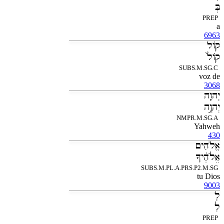
בְּ
PREP
a
6963
קֹול
קֹול֙
SUBS.M.SG.C
voz de
3068
יְהוָה
יְהוָ֣ה
NMPR.M.SG.A
Yahweh
430
אֱלֹהִים
אֱלֹהֶ֔יךָ
SUBS.M.PL.A.PRS.P2.M.SG
tu Dios
9003
לְ
לִ
PREP