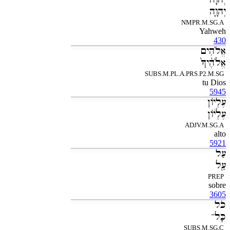
יְהוָ֤ה
NMPR.M.SG.A
Yahweh
430
אֱלֹהִים
אֱלֹהֶ֨יךָ֙
SUBS.M.PL.A.PRS.P2.M.SG
tu Dios
5945
עֶלְיֹון
עֶלְיֹ֔ון
ADJV.M.SG.A
alto
5921
עַל
עַ֖ל
PREP
sobre
3605
כֹּל
כָּל־
SUBS.M.SG.C