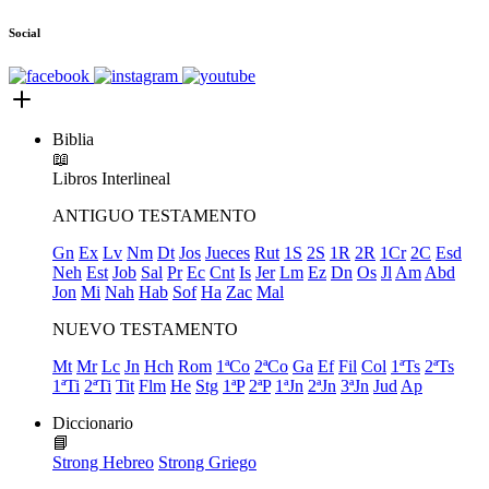
Social
Biblia
📖
Libros
Interlineal
ANTIGUO TESTAMENTO
Gn
Ex
Lv
Nm
Dt
Jos
Jueces
Rut
1S
2S
1R
2R
1Cr
2C
Esd
Neh
Est
Job
Sal
Pr
Ec
Cnt
Is
Jer
Lm
Ez
Dn
Os
Jl
Am
Abd
Jon
Mi
Nah
Hab
Sof
Ha
Zac
Mal
NUEVO TESTAMENTO
Mt
Mr
Lc
Jn
Hch
Rom
1ªCo
2ªCo
Ga
Ef
Fil
Col
1ªTs
2ªTs
1ªTi
2ªTi
Tit
Flm
He
Stg
1ªP
2ªP
1ªJn
2ªJn
3ªJn
Jud
Ap
Diccionario
📘
Strong Hebreo
Strong Griego