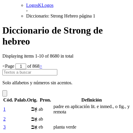
LogosKLogos
›
Diccionario: Strong Hebreo página 1
Diccionario de Strong de
hebreo
Displaying items 1-10 of 8680 in total
<
Page
of 868
>
Solo alfabetos y números sin acentos.
Cód.
Palab.Orig.
Pron.
Definición
padre en aplicación lit. e inmed., o fig., y
אָב
1
ab
remota
אַב
2
ab
אֵב
3
eb
planta verde