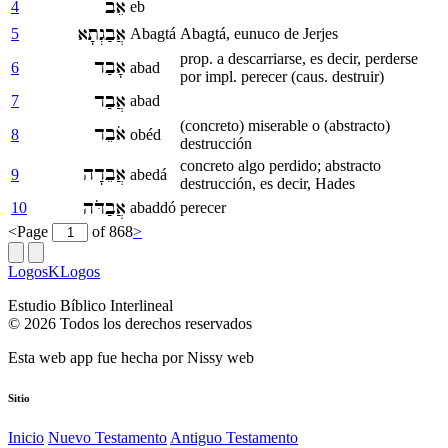
אֵב
4
eb
אֲבַגְתָא
5
Abagtá
Abagtá, eunuco de Jerjes
prop. a descarriarse, es decir, perderse
אָבַד
6
abad
por impl. perecer (caus. destruir)
אֲבַד
7
abad
(concreto) miserable o (abstracto)
אֹבֵד
8
obéd
destrucción
concreto algo perdido; abstracto
אֲבֵדָה
9
abedá
destrucción, es decir, Hades
אֲבַדֹּה
10
abaddó
perecer
<
Page
of 868
>
LogosKLogos
Estudio Bíblico Interlineal
© 2026 Todos los derechos reservados
Esta web app fue hecha por
Nissy web
Sitio
Inicio
Nuevo Testamento
Antiguo Testamento