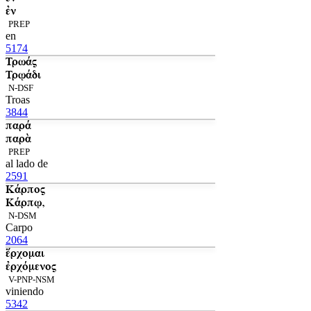
ἐν
PREP
en
5174
Τρωάς
Τρῳάδι
N-DSF
Troas
3844
παρά
παρὰ
PREP
al lado de
2591
Κάρπος
Κάρπῳ,
N-DSM
Carpo
2064
ἔρχομαι
ἐρχόμενος
V-PNP-NSM
viniendo
5342