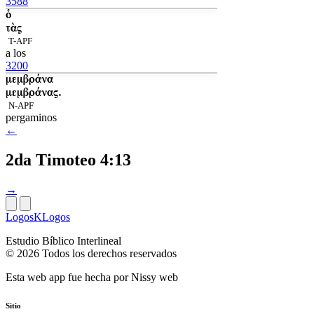
3588
ὁ
τὰς
T-APF
a los
3200
μεμβράνα
μεμβράνας.
N-APF
pergaminos
←
2da Timoteo 4:13
→
LogosKLogos
Estudio Bíblico Interlineal
© 2026 Todos los derechos reservados
Esta web app fue hecha por
Nissy web
Sitio