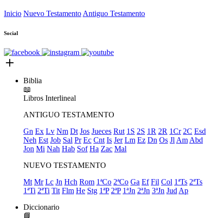
Inicio
Nuevo Testamento
Antiguo Testamento
Social
Biblia
📖
Libros
Interlineal
ANTIGUO TESTAMENTO
Gn
Ex
Lv
Nm
Dt
Jos
Jueces
Rut
1S
2S
1R
2R
1Cr
2C
Esd
Neh
Est
Job
Sal
Pr
Ec
Cnt
Is
Jer
Lm
Ez
Dn
Os
Jl
Am
Abd
Jon
Mi
Nah
Hab
Sof
Ha
Zac
Mal
NUEVO TESTAMENTO
Mt
Mr
Lc
Jn
Hch
Rom
1ªCo
2ªCo
Ga
Ef
Fil
Col
1ªTs
2ªTs
1ªTi
2ªTi
Tit
Flm
He
Stg
1ªP
2ªP
1ªJn
2ªJn
3ªJn
Jud
Ap
Diccionario
📘