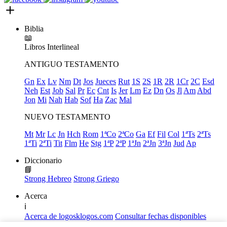
Biblia
📖
Libros
Interlineal
ANTIGUO TESTAMENTO
Gn
Ex
Lv
Nm
Dt
Jos
Jueces
Rut
1S
2S
1R
2R
1Cr
2C
Esd
Neh
Est
Job
Sal
Pr
Ec
Cnt
Is
Jer
Lm
Ez
Dn
Os
Jl
Am
Abd
Jon
Mi
Nah
Hab
Sof
Ha
Zac
Mal
NUEVO TESTAMENTO
Mt
Mr
Lc
Jn
Hch
Rom
1ªCo
2ªCo
Ga
Ef
Fil
Col
1ªTs
2ªTs
1ªTi
2ªTi
Tit
Flm
He
Stg
1ªP
2ªP
1ªJn
2ªJn
3ªJn
Jud
Ap
Diccionario
📘
Strong Hebreo
Strong Griego
Acerca
ℹ️
Acerca de logosklogos.com
Consultar fechas disponibles
Declaración de Fe
Atajos de teclado