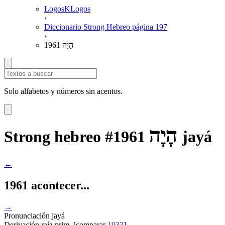
LogosKLogos
›
Diccionario Strong Hebreo página 197
›
1961 הָיָה
Solo alfabetos y números sin acentos.
הָיָה
Strong hebreo #1961
jayá
←
1961 acontecer...
→
Pronunciación
jayá
Derivación
raíz prim. [comparar
1933
]