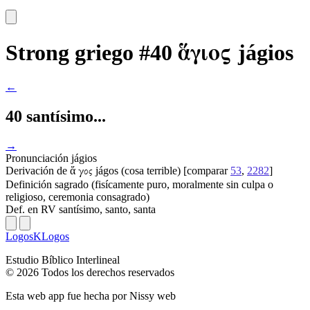
ἅγιος
Strong griego #40
jágios
←
40 santísimo...
→
Pronunciación
jágios
Derivación
de ἅ
jágos (cosa terrible) [comparar
53
,
2282
]
γος
Definición
sagrado (fisícamente puro, moralmente sin culpa o
religioso, ceremonia consagrado)
Def. en RV
santísimo, santo, santa
LogosKLogos
Estudio Bíblico Interlineal
© 2026 Todos los derechos reservados
Esta web app fue hecha por
Nissy web