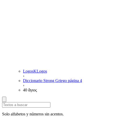
LogosKLogos
›
Diccionario Strong Griego página 4
›
40 ἅγιος
Solo alfabetos y números sin acentos.