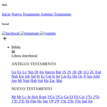
Sitio
Inicio
Nuevo Testamento
Antiguo Testamento
Social
Biblia
📖
Libros
Interlineal
ANTIGUO TESTAMENTO
Gn
Ex
Lv
Nm
Dt
Jos
Jueces
Rut
1S
2S
1R
2R
1Cr
2C
Esd
Neh
Est
Job
Sal
Pr
Ec
Cnt
Is
Jer
Lm
Ez
Dn
Os
Jl
Am
Abd
Jon
Mi
Nah
Hab
Sof
Ha
Zac
Mal
NUEVO TESTAMENTO
Mt
Mr
Lc
Jn
Hch
Rom
1ªCo
2ªCo
Ga
Ef
Fil
Col
1ªTs
2ªTs
1ªTi
2ªTi
Tit
Flm
He
Stg
1ªP
2ªP
1ªJn
2ªJn
3ªJn
Jud
Ap