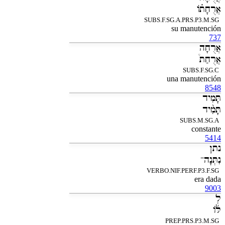
אֲרֻחָתֹ֗ו
SUBS.F.SG.A.PRS.P3.M.SG
su manutención
737
אֲרֻחָה
אֲרֻחַת֩
SUBS.F.SG.C
una manutención
8548
תָּמִיד
תָּמִ֨יד
SUBS.M.SG.A
constante
5414
נתן
נִתְּנָה־
VERBO.NIF.PERF.P3.F.SG
era dada
9003
לְ
לֹּ֜ו
PREP.PRS.P3.M.SG