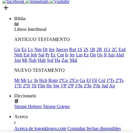
Biblia
📖
Libros
Interlineal
ANTIGUO TESTAMENTO
Gn
Ex
Lv
Nm
Dt
Jos
Jueces
Rut
1S
2S
1R
2R
1Cr
2C
Esd
Neh
Est
Job
Sal
Pr
Ec
Cnt
Is
Jer
Lm
Ez
Dn
Os
Jl
Am
Abd
Jon
Mi
Nah
Hab
Sof
Ha
Zac
Mal
NUEVO TESTAMENTO
Mt
Mr
Lc
Jn
Hch
Rom
1ªCo
2ªCo
Ga
Ef
Fil
Col
1ªTs
2ªTs
1ªTi
2ªTi
Tit
Flm
He
Stg
1ªP
2ªP
1ªJn
2ªJn
3ªJn
Jud
Ap
Diccionario
📘
Strong Hebreo
Strong Griego
Acerca
ℹ️
Acerca de logosklogos.com
Consultar fechas disponibles