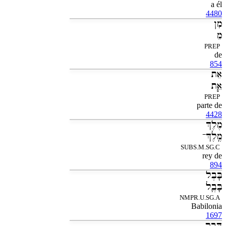
a él
4480
מִן
מֵ
PREP
de
854
אֵת
אֵ֧ת
PREP
parte de
4428
מֶלֶךְ
מֶֽלֶךְ־
SUBS.M.SG.C
rey de
894
בָּבֶל
בָּבֶ֛ל
NMPR.U.SG.A
Babilonia
1697
דָּבָר