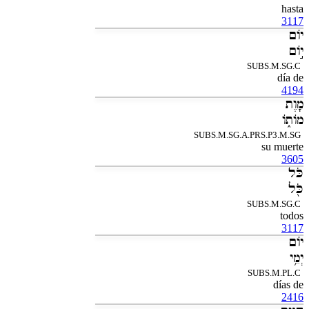
hasta
3117
יֹום
יֹ֣ום
SUBS.M.SG.C
día de
4194
מָוֶת
מֹותֹ֑ו
SUBS.M.SG.A.PRS.P3.M.SG
su muerte
3605
כֹּל
כֹּ֖ל
SUBS.M.SG.C
todos
3117
יֹום
יְמֵ֥י
SUBS.M.PL.C
días de
2416