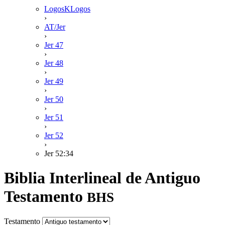
LogosKLogos
›
AT/Jer
›
Jer 47
›
Jer 48
›
Jer 49
›
Jer 50
›
Jer 51
›
Jer 52
›
Jer 52:34
Biblia Interlineal de Antiguo
Testamento
BHS
Testamento