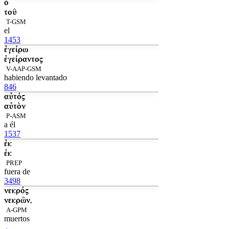
ὁ
τοῦ
T-GSM
el
1453
ἐγείρω
ἐγείραντος
V-AAP-GSM
habiendo levantado
846
αὐτός
αὐτὸν
P-ASM
a él
1537
ἐκ
ἐκ
PREP
fuera de
3498
νεκρός
νεκρῶν,
A-GPM
muertos
←