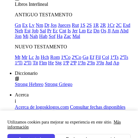
Libros
Interlineal
ANTIGUO TESTAMENTO
Gn
Ex
Lv
Nm
Dt
Jos
Jueces
Rut
1S
2S
1R
2R
1Cr
2C
Esd
Neh
Est
Job
Sal
Pr
Ec
Cnt
Is
Jer
Lm
Ez
Dn
Os
Jl
Am
Abd
Jon
Mi
Nah
Hab
Sof
Ha
Zac
Mal
NUEVO TESTAMENTO
Mt
Mr
Lc
Jn
Hch
Rom
1ªCo
2ªCo
Ga
Ef
Fil
Col
1ªTs
2ªTs
1ªTi
2ªTi
Tit
Flm
He
Stg
1ªP
2ªP
1ªJn
2ªJn
3ªJn
Jud
Ap
Diccionario
📘
Strong Hebreo
Strong Griego
Acerca
ℹ️
Acerca de logosklogos.com
Consultar fechas disponibles
Declaración de Fe
Atajos de teclado
Utilizamos cookies para mejorar su experiencia en este sitio.
Más
Links útiles
información
Facebook