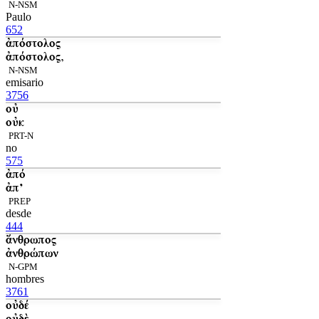
N-NSM
Paulo
652
ἀπόστολος
ἀπόστολος,
N-NSM
emisario
3756
οὐ
οὐκ
PRT-N
no
575
ἀπό
ἀπ’
PREP
desde
444
ἄνθρωπος
ἀνθρώπων
N-GPM
hombres
3761
οὐδέ
οὐδὲ