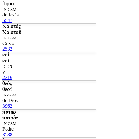
Ἰησοῦ
N-GSM
de Jesús
5547
Χριστός
Χριστοῦ
N-GSM
Cristo
2532
καί
καὶ
CONJ
y
2316
θεός
θεοῦ
N-GSM
de Dios
3962
πατήρ
πατρὸς
N-GSM
Padre
3588