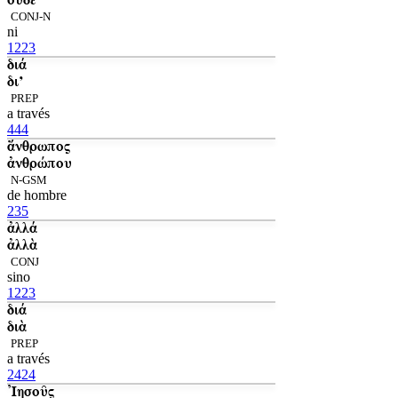
CONJ-N
ni
1223
διά
δι’
PREP
a través
444
ἄνθρωπος
ἀνθρώπου
N-GSM
de hombre
235
ἀλλά
ἀλλὰ
CONJ
sino
1223
διά
διὰ
PREP
a través
2424
Ἰησοῦς