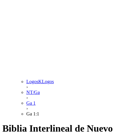
LogosKLogos
›
NT/Ga
›
Ga 1
›
Ga 1:1
Biblia Interlineal de Nuevo