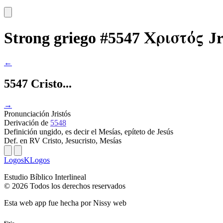
Χριστός
Strong griego #5547
Jr
←
5547 Cristo...
→
Pronunciación
Jristós
Derivación
de
5548
Definición
ungido, es decir el Mesías, epíteto de Jesús
Def. en RV
Cristo, Jesucristo, Mesías
LogosKLogos
Estudio Bíblico Interlineal
© 2026 Todos los derechos reservados
Esta web app fue hecha por
Nissy web
Sitio