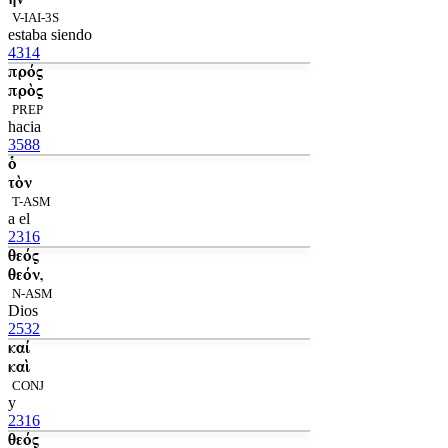
V-IAI-3S
estaba siendo
4314
πρός
πρὸς
PREP
hacia
3588
ὁ
τὸν
T-ASM
a el
2316
θεός
θεόν,
N-ASM
Dios
2532
καί
καὶ
CONJ
y
2316
θεός