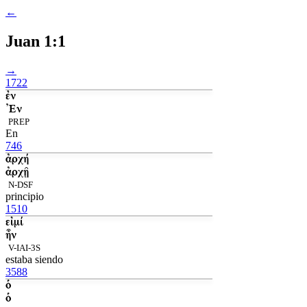
←
Juan 1:1
→
1722
ἐν
Ἐν
PREP
En
746
ἀρχή
ἀρχῇ
N-DSF
principio
1510
εἰμί
ἦν
V-IAI-3S
estaba siendo
3588
ὁ
ὁ