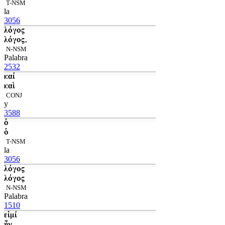
T-NSM
la
3056
λόγος
λόγος,
N-NSM
Palabra
2532
καί
καὶ
CONJ
y
3588
ὁ
ὁ
T-NSM
la
3056
λόγος
λόγος
N-NSM
Palabra
1510
εἰμί
ἦν