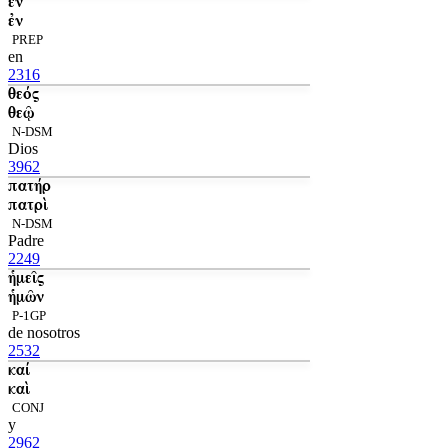
ἐν
ἐν
PREP
en
2316
θεός
θεῷ
N-DSM
Dios
3962
πατήρ
πατρὶ
N-DSM
Padre
2249
ἡμεῖς
ἡμῶν
P-1GP
de nosotros
2532
καί
καὶ
CONJ
y
2962