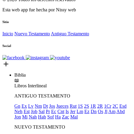
Esta web app fue hecha por
Nissy web
Sitio
Inicio
Nuevo Testamento
Antiguo Testamento
Social
Biblia
📖
Libros
Interlineal
ANTIGUO TESTAMENTO
Gn
Ex
Lv
Nm
Dt
Jos
Jueces
Rut
1S
2S
1R
2R
1Cr
2C
Esd
Neh
Est
Job
Sal
Pr
Ec
Cnt
Is
Jer
Lm
Ez
Dn
Os
Jl
Am
Abd
Jon
Mi
Nah
Hab
Sof
Ha
Zac
Mal
NUEVO TESTAMENTO