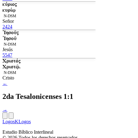
κύριος
κυρίῳ
N-DSM
Señor
2424
Ἰησοῦς
Ἰησοῦ
N-DSM
Jesús
5547
Χριστός
Χριστῷ.
N-DSM
Cristo
←
2da Tesalonicenses 1:1
→
LogosKLogos
Estudio Bíblico Interlineal
© 2026 Todos los derechos reservados