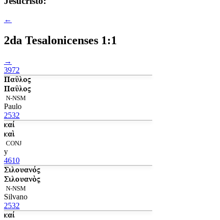
Jesucristo:
←
2da Tesalonicenses 1:1
→
3972
Παῦλος
Παῦλος
N-NSM
Paulo
2532
καί
καὶ
CONJ
y
4610
Σιλουανός
Σιλουανὸς
N-NSM
Silvano
2532
καί