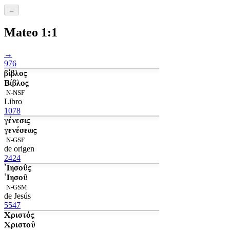
←
Mateo 1:1
→
976
βίβλος
Βίβλος
N-NSF
Libro
1078
γένεσις
γενέσεως
N-GSF
de origen
2424
Ἰησοῦς
Ἰησοῦ
N-GSM
de Jesús
5547
Χριστός
Χριστοῦ