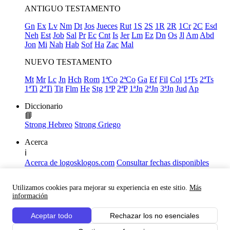
ANTIGUO TESTAMENTO
Gn
Ex
Lv
Nm
Dt
Jos
Jueces
Rut
1S
2S
1R
2R
1Cr
2C
Esd
Neh
Est
Job
Sal
Pr
Ec
Cnt
Is
Jer
Lm
Ez
Dn
Os
Jl
Am
Abd
Jon
Mi
Nah
Hab
Sof
Ha
Zac
Mal
NUEVO TESTAMENTO
Mt
Mr
Lc
Jn
Hch
Rom
1ªCo
2ªCo
Ga
Ef
Fil
Col
1ªTs
2ªTs
1ªTi
2ªTi
Tit
Flm
He
Stg
1ªP
2ªP
1ªJn
2ªJn
3ªJn
Jud
Ap
Diccionario
📘
Strong Hebreo
Strong Griego
Acerca
ℹ️
Acerca de logosklogos.com
Consultar fechas disponibles
Declaración de Fe
Atajos de teclado
Utilizamos cookies para mejorar su experiencia en este sitio.
Más
Links útiles
información
Facebook
Aceptar todo
Rechazar los no esenciales
Youtube