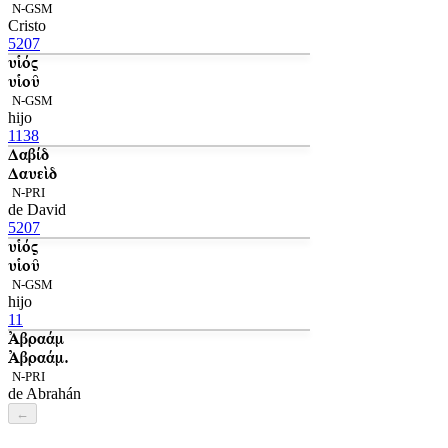
N-GSM
Cristo
5207
υἱός
υἱοῦ
N-GSM
hijo
1138
Δαβίδ
Δαυεὶδ
N-PRI
de David
5207
υἱός
υἱοῦ
N-GSM
hijo
11
Ἀβραάμ
Ἀβραάμ.
N-PRI
de Abrahán
←