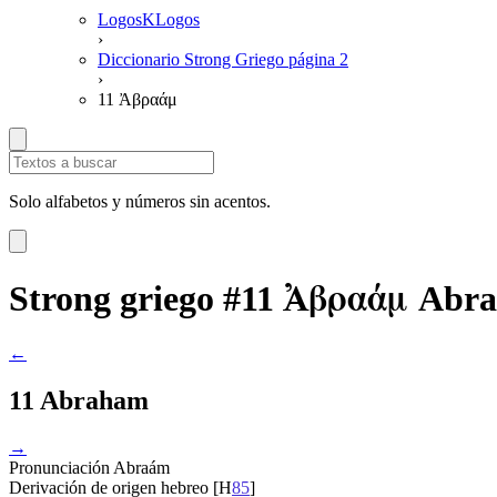
LogosKLogos
›
Diccionario Strong Griego página 2
›
11 Ἀβραάμ
Solo alfabetos y números sin acentos.
Ἀβραάμ
Strong griego #11
Abra
←
11 Abraham
→
Pronunciación
Abraám
Derivación
de origen hebreo [H
85
]