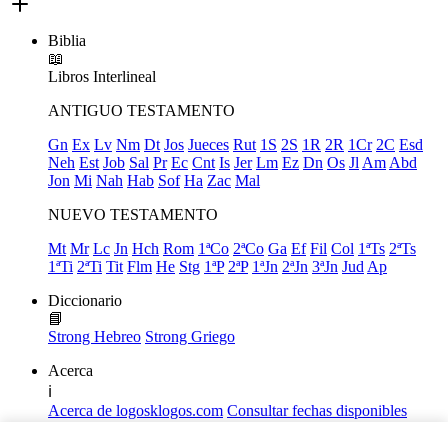
Biblia
📖
Libros
Interlineal
ANTIGUO TESTAMENTO
Gn
Ex
Lv
Nm
Dt
Jos
Jueces
Rut
1S
2S
1R
2R
1Cr
2C
Esd
Neh
Est
Job
Sal
Pr
Ec
Cnt
Is
Jer
Lm
Ez
Dn
Os
Jl
Am
Abd
Jon
Mi
Nah
Hab
Sof
Ha
Zac
Mal
NUEVO TESTAMENTO
Mt
Mr
Lc
Jn
Hch
Rom
1ªCo
2ªCo
Ga
Ef
Fil
Col
1ªTs
2ªTs
1ªTi
2ªTi
Tit
Flm
He
Stg
1ªP
2ªP
1ªJn
2ªJn
3ªJn
Jud
Ap
Diccionario
📘
Strong Hebreo
Strong Griego
Acerca
ℹ️
Acerca de logosklogos.com
Consultar fechas disponibles
Declaración de Fe
Atajos de teclado