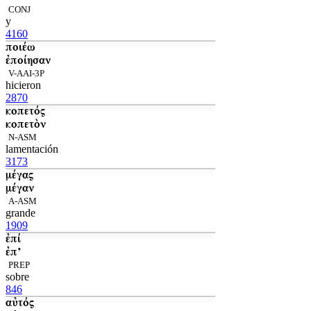
CONJ
y
4160
ποιέω
ἐποίησαν
V-AAI-3P
hicieron
2870
κοπετός
κοπετὸν
N-ASM
lamentación
3173
μέγας
μέγαν
A-ASM
grande
1909
ἐπί
ἐπ’
PREP
sobre
846
αὐτός