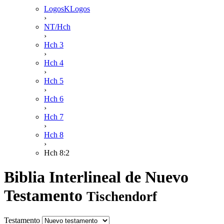
LogosKLogos
›
NT/Hch
›
Hch 3
›
Hch 4
›
Hch 5
›
Hch 6
›
Hch 7
›
Hch 8
›
Hch 8:2
Biblia Interlineal de Nuevo
Testamento
Tischendorf
Testamento