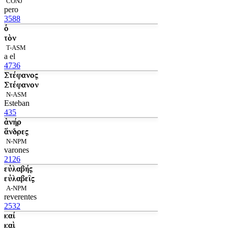
CONJ
pero
3588
ὁ
τὸν
T-ASM
a el
4736
Στέφανος
Στέφανον
N-ASM
Esteban
435
ἀνήρ
ἄνδρες
N-NPM
varones
2126
εὐλαβής
εὐλαβεῖς
A-NPM
reverentes
2532
καί
καὶ