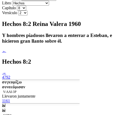
Libro
Capítulo
Versículo
Hechos 8:2 Reina Valera 1960
Y hombres piadosos llevaron a enterrar a Esteban, e
hicieron gran llanto sobre él.
←
Hechos 8:2
→
4792
συγκομίζω
συνεκόμισαν
V-AAI-3P
Llevaron juntamente
1161
δέ
δὲ