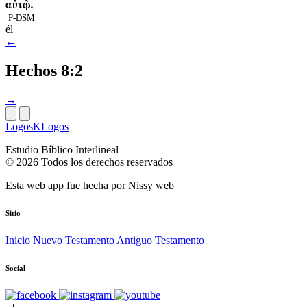
αὐτῷ.
P-DSM
él
←
Hechos 8:2
→
LogosKLogos
Estudio Bíblico Interlineal
© 2026 Todos los derechos reservados
Esta web app fue hecha por
Nissy web
Sitio
Inicio
Nuevo Testamento
Antiguo Testamento
Social