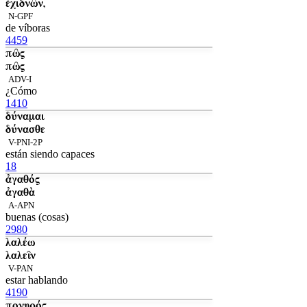
ἐχιδνῶν,
N-GPF
de víboras
4459
πῶς
πῶς
ADV-I
¿Cómo
1410
δύναμαι
δύνασθε
V-PNI-2P
están siendo capaces
18
ἀγαθός
ἀγαθὰ
A-APN
buenas (cosas)
2980
λαλέω
λαλεῖν
V-PAN
estar hablando
4190
πονηρός