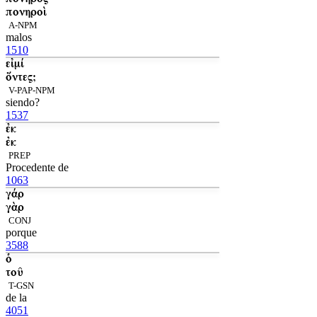
πονηροὶ
A-NPM
malos
1510
εἰμί
ὄντες;
V-PAP-NPM
siendo?
1537
ἐκ
ἐκ
PREP
Procedente de
1063
γάρ
γὰρ
CONJ
porque
3588
ὁ
τοῦ
T-GSN
de la
4051