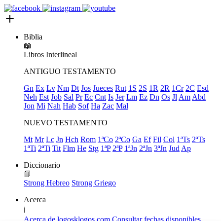
Biblia
📖
Libros
Interlineal
ANTIGUO TESTAMENTO
Gn
Ex
Lv
Nm
Dt
Jos
Jueces
Rut
1S
2S
1R
2R
1Cr
2C
Esd
Neh
Est
Job
Sal
Pr
Ec
Cnt
Is
Jer
Lm
Ez
Dn
Os
Jl
Am
Abd
Jon
Mi
Nah
Hab
Sof
Ha
Zac
Mal
NUEVO TESTAMENTO
Mt
Mr
Lc
Jn
Hch
Rom
1ªCo
2ªCo
Ga
Ef
Fil
Col
1ªTs
2ªTs
1ªTi
2ªTi
Tit
Flm
He
Stg
1ªP
2ªP
1ªJn
2ªJn
3ªJn
Jud
Ap
Diccionario
📘
Strong Hebreo
Strong Griego
Acerca
ℹ️
Acerca de logosklogos.com
Consultar fechas disponibles