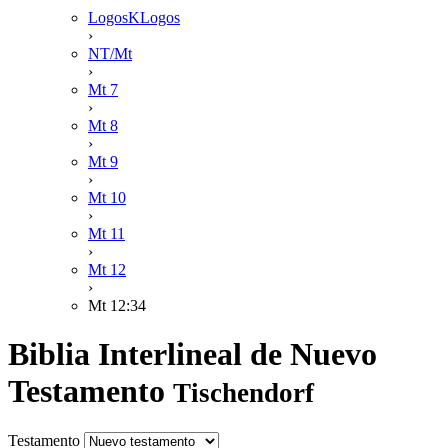
LogosKLogos
›
NT/Mt
›
Mt 7
›
Mt 8
›
Mt 9
›
Mt 10
›
Mt 11
›
Mt 12
›
Mt 12:34
Biblia Interlineal de Nuevo
Testamento
Tischendorf
Testamento