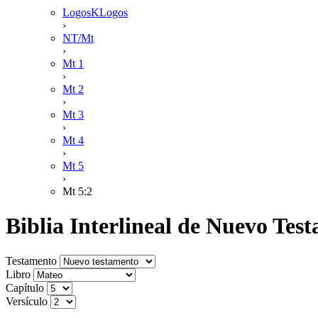
LogosKLogos
›
NT/Mt
›
Mt 1
›
Mt 2
›
Mt 3
›
Mt 4
›
Mt 5
›
Mt 5:2
Biblia Interlineal de Nuevo Te
Testamento
Libro
Capítulo
Versículo