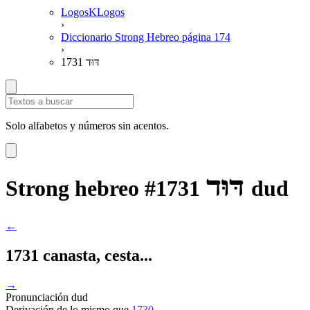
LogosKLogos
›
Diccionario Strong Hebreo página 174
›
1731 דּוּד
Solo alfabetos y números sin acentos.
דּוּד
Strong hebreo #1731
dud
←
1731 canasta, cesta...
→
Pronunciación
dud
Derivación
de lo mismo que
1730