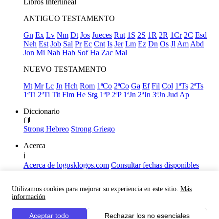
Libros
Interlineal
ANTIGUO TESTAMENTO
Gn
Ex
Lv
Nm
Dt
Jos
Jueces
Rut
1S
2S
1R
2R
1Cr
2C
Esd
Neh
Est
Job
Sal
Pr
Ec
Cnt
Is
Jer
Lm
Ez
Dn
Os
Jl
Am
Abd
Jon
Mi
Nah
Hab
Sof
Ha
Zac
Mal
NUEVO TESTAMENTO
Mt
Mr
Lc
Jn
Hch
Rom
1ªCo
2ªCo
Ga
Ef
Fil
Col
1ªTs
2ªTs
1ªTi
2ªTi
Tit
Flm
He
Stg
1ªP
2ªP
1ªJn
2ªJn
3ªJn
Jud
Ap
Diccionario
📘
Strong Hebreo
Strong Griego
Acerca
ℹ️
Acerca de logosklogos.com
Consultar fechas disponibles
Declaración de Fe
Atajos de teclado
Utilizamos cookies para mejorar su experiencia en este sitio.
Más
Links útiles
información
Facebook
Aceptar todo
Rechazar los no esenciales