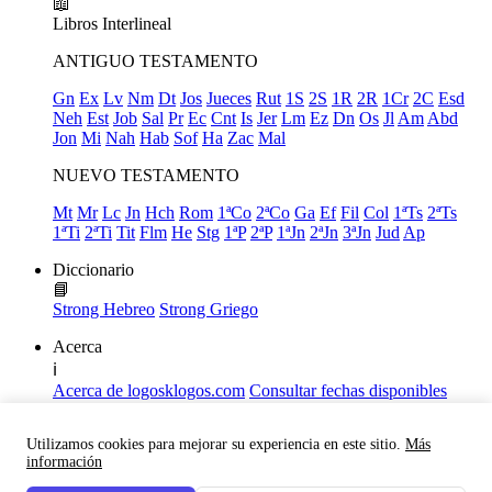
📖
Libros
Interlineal
ANTIGUO TESTAMENTO
Gn
Ex
Lv
Nm
Dt
Jos
Jueces
Rut
1S
2S
1R
2R
1Cr
2C
Esd
Neh
Est
Job
Sal
Pr
Ec
Cnt
Is
Jer
Lm
Ez
Dn
Os
Jl
Am
Abd
Jon
Mi
Nah
Hab
Sof
Ha
Zac
Mal
NUEVO TESTAMENTO
Mt
Mr
Lc
Jn
Hch
Rom
1ªCo
2ªCo
Ga
Ef
Fil
Col
1ªTs
2ªTs
1ªTi
2ªTi
Tit
Flm
He
Stg
1ªP
2ªP
1ªJn
2ªJn
3ªJn
Jud
Ap
Diccionario
📘
Strong Hebreo
Strong Griego
Acerca
ℹ️
Acerca de logosklogos.com
Consultar fechas disponibles
Declaración de Fe
Atajos de teclado
Utilizamos cookies para mejorar su experiencia en este sitio.
Más
Links útiles
información