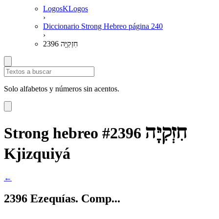
LogosKLogos
›
Diccionario Strong Hebreo página 240
›
2396 חִזְקִיָּה
Solo alfabetos y números sin acentos.
חִזְקִיָּה
Strong hebreo #2396
Kjizquiyá
←
2396 Ezequías. Comp...