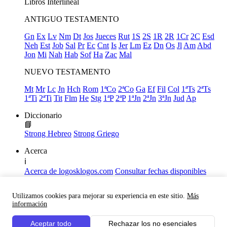
Libros
Interlineal
ANTIGUO TESTAMENTO
Gn
Ex
Lv
Nm
Dt
Jos
Jueces
Rut
1S
2S
1R
2R
1Cr
2C
Esd
Neh
Est
Job
Sal
Pr
Ec
Cnt
Is
Jer
Lm
Ez
Dn
Os
Jl
Am
Abd
Jon
Mi
Nah
Hab
Sof
Ha
Zac
Mal
NUEVO TESTAMENTO
Mt
Mr
Lc
Jn
Hch
Rom
1ªCo
2ªCo
Ga
Ef
Fil
Col
1ªTs
2ªTs
1ªTi
2ªTi
Tit
Flm
He
Stg
1ªP
2ªP
1ªJn
2ªJn
3ªJn
Jud
Ap
Diccionario
📘
Strong Hebreo
Strong Griego
Acerca
ℹ️
Acerca de logosklogos.com
Consultar fechas disponibles
Declaración de Fe
Atajos de teclado
Utilizamos cookies para mejorar su experiencia en este sitio.
Más
Links útiles
información
Facebook
Aceptar todo
Rechazar los no esenciales