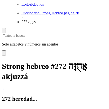
LogosKLogos
›
Diccionario Strong Hebreo página 28
›
272 אֲחֻזָּה
Solo alfabetos y números sin acentos.
אֲחֻזָּה
Strong hebreo #272
akjuzzá
←
272 heredad...