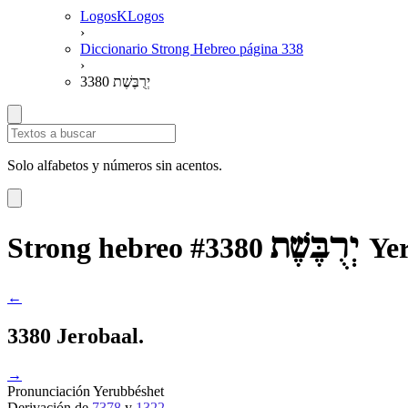
LogosKLogos
›
Diccionario Strong Hebreo página 338
›
3380 יְרֻבֶּשֶׁת
Solo alfabetos y números sin acentos.
יְרֻבֶּשֶׁת
Strong hebreo #3380
Ye
←
3380 Jerobaal.
→
Pronunciación
Yerubbéshet
Derivación
de
7378
y
1322