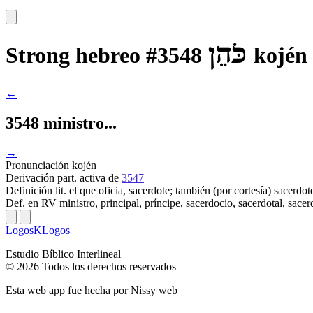
כֹּהֵן
Strong hebreo #3548
kojén
←
3548 ministro...
→
Pronunciación
kojén
Derivación
part. activa de
3547
Definición
lit. el que oficia, sacerdote; también (por cortesía) sacerdo
Def. en RV
ministro, principal, príncipe, sacerdocio, sacerdotal, sacer
LogosKLogos
Estudio Bíblico Interlineal
© 2026 Todos los derechos reservados
Esta web app fue hecha por
Nissy web