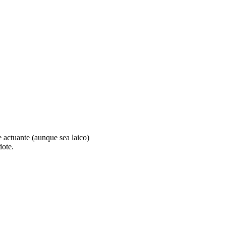
te actuante (aunque sea laico)
dote.