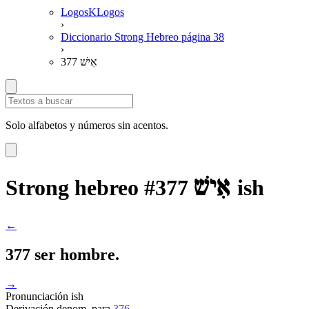
LogosKLogos
›
Diccionario Strong Hebreo página 38
›
377 אִישׁ
Solo alfabetos y números sin acentos.
אִישׁ
Strong hebreo #377
ish
←
377 ser hombre.
→
Pronunciación
ish
Derivación
denom. para
376