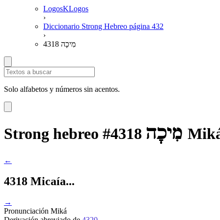
LogosKLogos
›
Diccionario Strong Hebreo página 432
›
4318 מִיכָה
Solo alfabetos y números sin acentos.
מִיכָה
Strong hebreo #4318
Mik
←
4318 Micaía...
→
Pronunciación
Miká
Derivación
abreviado de
4320