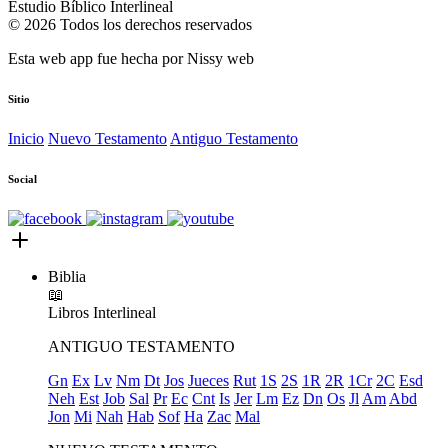
Estudio Bíblico Interlineal
© 2026 Todos los derechos reservados
Esta web app fue hecha por
Nissy web
Sitio
Inicio
Nuevo Testamento
Antiguo Testamento
Social
Biblia
📖
Libros
Interlineal
ANTIGUO TESTAMENTO
Gn
Ex
Lv
Nm
Dt
Jos
Jueces
Rut
1S
2S
1R
2R
1Cr
2C
Esd
Neh
Est
Job
Sal
Pr
Ec
Cnt
Is
Jer
Lm
Ez
Dn
Os
Jl
Am
Abd
Jon
Mi
Nah
Hab
Sof
Ha
Zac
Mal