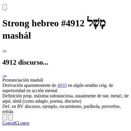
מָשָׁל
Strong hebreo #4912
mashál
←
4912 discurso...
→
Pronunciación
mashál
Derivación
aparentemente de
4910
en algún sendito orig. de
superioridad en acción mental
Definición
prop. máxima substanciosa, usualmente de nat. metaf.; de
aquí, símil (como adagio, poema, discurso)
Def. en RV
discurso, ejemplo, escarmiento, parábola, proverbio,
refrán.
LogosKLogos