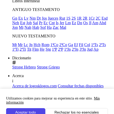
Libros
Interlineal
ANTIGUO TESTAMENTO
Gn
Ex
Lv
Nm
Dt
Jos
Jueces
Rut
1S
2S
1R
2R
1Cr
2C
Esd
Neh
Est
Job
Sal
Pr
Ec
Cnt
Is
Jer
Lm
Ez
Dn
Os
Jl
Am
Abd
Jon
Mi
Nah
Hab
Sof
Ha
Zac
Mal
NUEVO TESTAMENTO
Mt
Mr
Lc
Jn
Hch
Rom
1ªCo
2ªCo
Ga
Ef
Fil
Col
1ªTs
2ªTs
1ªTi
2ªTi
Tit
Flm
He
Stg
1ªP
2ªP
1ªJn
2ªJn
3ªJn
Jud
Ap
Diccionario
📘
Strong Hebreo
Strong Griego
Acerca
ℹ️
Acerca de logosklogos.com
Consultar fechas disponibles
Declaración de Fe
Atajos de teclado
Utilizamos cookies para mejorar su experiencia en este sitio.
Más
Links útiles
información
Facebook
Aceptar todo
Rechazar los no esenciales