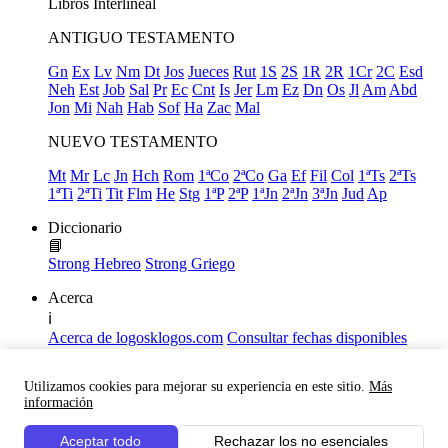
Libros
Interlineal
ANTIGUO TESTAMENTO
Gn
Ex
Lv
Nm
Dt
Jos
Jueces
Rut
1S
2S
1R
2R
1Cr
2C
Esd
Neh
Est
Job
Sal
Pr
Ec
Cnt
Is
Jer
Lm
Ez
Dn
Os
Jl
Am
Abd
Jon
Mi
Nah
Hab
Sof
Ha
Zac
Mal
NUEVO TESTAMENTO
Mt
Mr
Lc
Jn
Hch
Rom
1ªCo
2ªCo
Ga
Ef
Fil
Col
1ªTs
2ªTs
1ªTi
2ªTi
Tit
Flm
He
Stg
1ªP
2ªP
1ªJn
2ªJn
3ªJn
Jud
Ap
Diccionario
📘
Strong Hebreo
Strong Griego
Acerca
ℹ️
Acerca de logosklogos.com
Consultar fechas disponibles
Declaración de Fe
Atajos de teclado
Utilizamos cookies para mejorar su experiencia en este sitio.
Más
Links útiles
información
Facebook
Aceptar todo
Rechazar los no esenciales