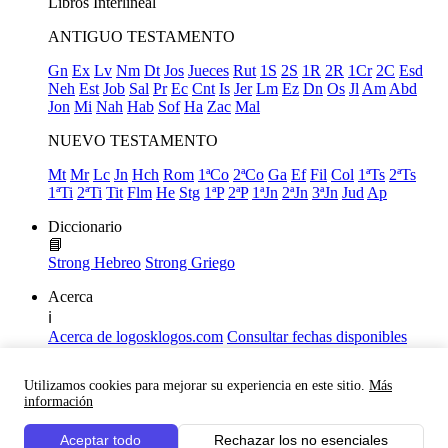
Libros
Interlineal
ANTIGUO TESTAMENTO
Gn
Ex
Lv
Nm
Dt
Jos
Jueces
Rut
1S
2S
1R
2R
1Cr
2C
Esd
Neh
Est
Job
Sal
Pr
Ec
Cnt
Is
Jer
Lm
Ez
Dn
Os
Jl
Am
Abd
Jon
Mi
Nah
Hab
Sof
Ha
Zac
Mal
NUEVO TESTAMENTO
Mt
Mr
Lc
Jn
Hch
Rom
1ªCo
2ªCo
Ga
Ef
Fil
Col
1ªTs
2ªTs
1ªTi
2ªTi
Tit
Flm
He
Stg
1ªP
2ªP
1ªJn
2ªJn
3ªJn
Jud
Ap
Diccionario
📘
Strong Hebreo
Strong Griego
Acerca
ℹ️
Acerca de logosklogos.com
Consultar fechas disponibles
Declaración de Fe
Atajos de teclado
Utilizamos cookies para mejorar su experiencia en este sitio.
Más
Links útiles
información
Facebook
Aceptar todo
Rechazar los no esenciales