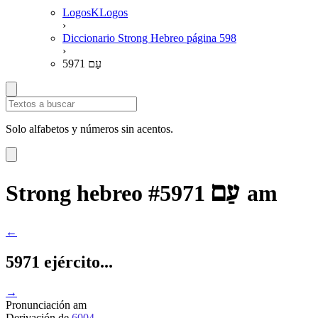
LogosKLogos
›
Diccionario Strong Hebreo página 598
›
5971 עַם
Solo alfabetos y números sin acentos.
עַם
Strong hebreo #5971
am
←
5971 ejército...
→
Pronunciación
am
Derivación
de
6004