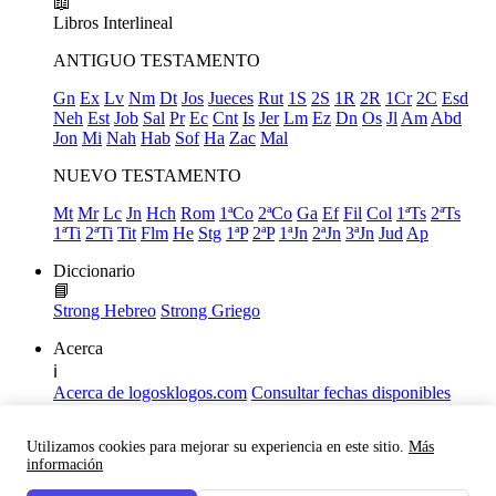
📖
Libros
Interlineal
ANTIGUO TESTAMENTO
Gn
Ex
Lv
Nm
Dt
Jos
Jueces
Rut
1S
2S
1R
2R
1Cr
2C
Esd
Neh
Est
Job
Sal
Pr
Ec
Cnt
Is
Jer
Lm
Ez
Dn
Os
Jl
Am
Abd
Jon
Mi
Nah
Hab
Sof
Ha
Zac
Mal
NUEVO TESTAMENTO
Mt
Mr
Lc
Jn
Hch
Rom
1ªCo
2ªCo
Ga
Ef
Fil
Col
1ªTs
2ªTs
1ªTi
2ªTi
Tit
Flm
He
Stg
1ªP
2ªP
1ªJn
2ªJn
3ªJn
Jud
Ap
Diccionario
📘
Strong Hebreo
Strong Griego
Acerca
ℹ️
Acerca de logosklogos.com
Consultar fechas disponibles
Declaración de Fe
Atajos de teclado
Utilizamos cookies para mejorar su experiencia en este sitio.
Más
Links útiles
información