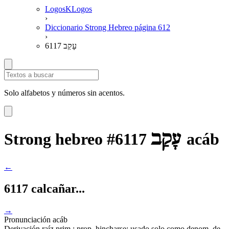
LogosKLogos
›
Diccionario Strong Hebreo página 612
›
6117 עָקַב
Solo alfabetos y números sin acentos.
עָקַב
Strong hebreo #6117
acáb
←
6117 calcañar...
→
Pronunciación
acáb
Derivación
raíz prim.; prop. hincharse; usado solo como denom. de