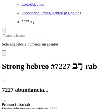
LogosKLogos
›
Diccionario Strong Hebreo página 723
›
7227 רַב
Solo alfabetos y números sin acentos.
רַב
Strong hebreo #7227
rab
←
7227 abundancia...
→
Pronunciación
rab
Derivación
por contracción de
7231