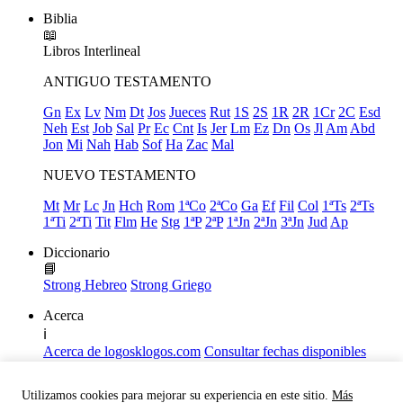
Biblia
📖
Libros
Interlineal
ANTIGUO TESTAMENTO
Gn
Ex
Lv
Nm
Dt
Jos
Jueces
Rut
1S
2S
1R
2R
1Cr
2C
Esd
Neh
Est
Job
Sal
Pr
Ec
Cnt
Is
Jer
Lm
Ez
Dn
Os
Jl
Am
Abd
Jon
Mi
Nah
Hab
Sof
Ha
Zac
Mal
NUEVO TESTAMENTO
Mt
Mr
Lc
Jn
Hch
Rom
1ªCo
2ªCo
Ga
Ef
Fil
Col
1ªTs
2ªTs
1ªTi
2ªTi
Tit
Flm
He
Stg
1ªP
2ªP
1ªJn
2ªJn
3ªJn
Jud
Ap
Diccionario
📘
Strong Hebreo
Strong Griego
Acerca
ℹ️
Acerca de logosklogos.com
Consultar fechas disponibles
Declaración de Fe
Atajos de teclado
Utilizamos cookies para mejorar su experiencia en este sitio.
Más
Links útiles