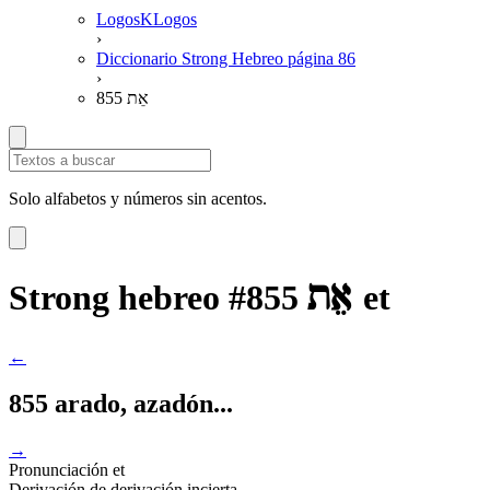
LogosKLogos
›
Diccionario Strong Hebreo página 86
›
855 אֵת
Solo alfabetos y números sin acentos.
אֵת
Strong hebreo #855
et
←
855 arado, azadón...
→
Pronunciación
et
Derivación
de derivación incierta