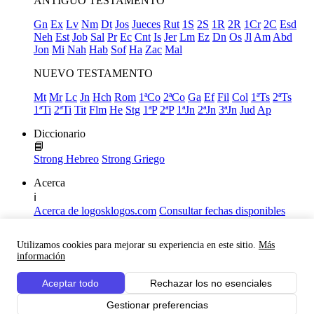
ANTIGUO TESTAMENTO
Gn
Ex
Lv
Nm
Dt
Jos
Jueces
Rut
1S
2S
1R
2R
1Cr
2C
Esd
Neh
Est
Job
Sal
Pr
Ec
Cnt
Is
Jer
Lm
Ez
Dn
Os
Jl
Am
Abd
Jon
Mi
Nah
Hab
Sof
Ha
Zac
Mal
NUEVO TESTAMENTO
Mt
Mr
Lc
Jn
Hch
Rom
1ªCo
2ªCo
Ga
Ef
Fil
Col
1ªTs
2ªTs
1ªTi
2ªTi
Tit
Flm
He
Stg
1ªP
2ªP
1ªJn
2ªJn
3ªJn
Jud
Ap
Diccionario
📘
Strong Hebreo
Strong Griego
Acerca
ℹ️
Acerca de logosklogos.com
Consultar fechas disponibles
Declaración de Fe
Atajos de teclado
Utilizamos cookies para mejorar su experiencia en este sitio.
Más
Links útiles
información
Facebook
Aceptar todo
Rechazar los no esenciales
Youtube
Gestionar preferencias