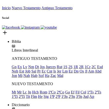
Inicio
Nuevo Testamento
Antiguo Testamento
Social
Biblia
📖
Libros
Interlineal
ANTIGUO TESTAMENTO
Gn
Ex
Lv
Nm
Dt
Jos
Jueces
Rut
1S
2S
1R
2R
1Cr
2C
Esd
Neh
Est
Job
Sal
Pr
Ec
Cnt
Is
Jer
Lm
Ez
Dn
Os
Jl
Am
Abd
Jon
Mi
Nah
Hab
Sof
Ha
Zac
Mal
NUEVO TESTAMENTO
Mt
Mr
Lc
Jn
Hch
Rom
1ªCo
2ªCo
Ga
Ef
Fil
Col
1ªTs
2ªTs
1ªTi
2ªTi
Tit
Flm
He
Stg
1ªP
2ªP
1ªJn
2ªJn
3ªJn
Jud
Ap
Diccionario