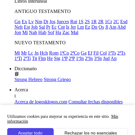
Libros
Interlineal
ANTIGUO TESTAMENTO
Gn
Ex
Lv
Nm
Dt
Jos
Jueces
Rut
1S
2S
1R
2R
1Cr
2C
Esd
Neh
Est
Job
Sal
Pr
Ec
Cnt
Is
Jer
Lm
Ez
Dn
Os
Jl
Am
Abd
Jon
Mi
Nah
Hab
Sof
Ha
Zac
Mal
NUEVO TESTAMENTO
Mt
Mr
Lc
Jn
Hch
Rom
1ªCo
2ªCo
Ga
Ef
Fil
Col
1ªTs
2ªTs
1ªTi
2ªTi
Tit
Flm
He
Stg
1ªP
2ªP
1ªJn
2ªJn
3ªJn
Jud
Ap
Diccionario
📘
Strong Hebreo
Strong Griego
Acerca
ℹ️
Acerca de logosklogos.com
Consultar fechas disponibles
Declaración de Fe
Atajos de teclado
Utilizamos cookies para mejorar su experiencia en este sitio.
Más
Links útiles
información
Facebook
Aceptar todo
Rechazar los no esenciales