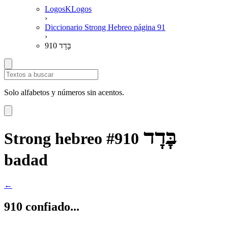
LogosKLogos
›
Diccionario Strong Hebreo página 91
›
910 בָּדָד
Solo alfabetos y números sin acentos.
בָּדָד
Strong hebreo #910
badad
←
910 confiado...