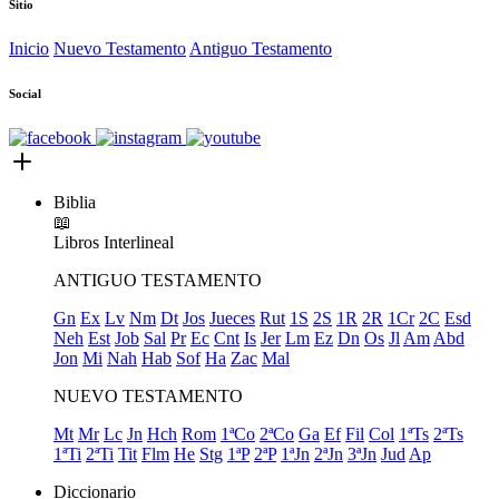
Sitio
Inicio
Nuevo Testamento
Antiguo Testamento
Social
Biblia
📖
Libros
Interlineal
ANTIGUO TESTAMENTO
Gn
Ex
Lv
Nm
Dt
Jos
Jueces
Rut
1S
2S
1R
2R
1Cr
2C
Esd
Neh
Est
Job
Sal
Pr
Ec
Cnt
Is
Jer
Lm
Ez
Dn
Os
Jl
Am
Abd
Jon
Mi
Nah
Hab
Sof
Ha
Zac
Mal
NUEVO TESTAMENTO
Mt
Mr
Lc
Jn
Hch
Rom
1ªCo
2ªCo
Ga
Ef
Fil
Col
1ªTs
2ªTs
1ªTi
2ªTi
Tit
Flm
He
Stg
1ªP
2ªP
1ªJn
2ªJn
3ªJn
Jud
Ap
Diccionario