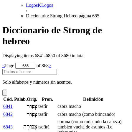
LogosKLogos
›
Diccionario: Strong Hebreo página 685
Diccionario de Strong de
hebreo
Displaying items 6841-6850 of 8680 in total
<
Page
of 868
>
Solo alfabetos y números sin acentos.
Cód.
Palab.Orig.
Pron.
Definición
צְפִיר
6841
tsefír
cabra macho
צָפִיר
6842
tsafír
cabra macho (como brincando)
corona (como rodeando la cabeza);
צְפִירָה
6843
tsefirá
también vuelta de asuntos (i.e.