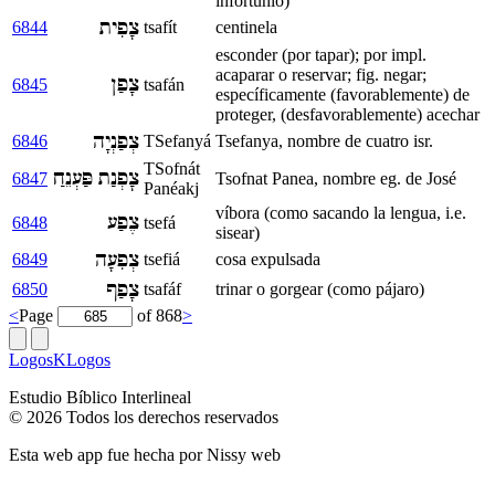
infortunio)
צָפִית
6844
tsafít
centinela
esconder (por tapar); por impl.
acaparar o reservar; fig. negar;
צָפַן
6845
tsafán
específicamente (favorablemente) de
proteger, (desfavorablemente) acechar
צְפַנְיָה
6846
TSefanyá
Tsefanya, nombre de cuatro isr.
TSofnát
צׇפְנַת פַּעְנֵחַ
6847
Tsofnat Panea, nombre eg. de José
Panéakj
víbora (como sacando la lengua, i.e.
צֶפַע
6848
tsefá
sisear)
צְפִעָה
6849
tsefiá
cosa expulsada
צָפַף
6850
tsafáf
trinar o gorgear (como pájaro)
<
Page
of 868
>
LogosKLogos
Estudio Bíblico Interlineal
© 2026 Todos los derechos reservados
Esta web app fue hecha por
Nissy web