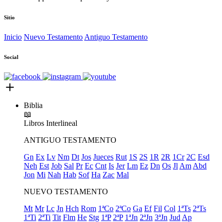
Sitio
Inicio
Nuevo Testamento
Antiguo Testamento
Social
Biblia
📖
Libros
Interlineal
ANTIGUO TESTAMENTO
Gn
Ex
Lv
Nm
Dt
Jos
Jueces
Rut
1S
2S
1R
2R
1Cr
2C
Esd
Neh
Est
Job
Sal
Pr
Ec
Cnt
Is
Jer
Lm
Ez
Dn
Os
Jl
Am
Abd
Jon
Mi
Nah
Hab
Sof
Ha
Zac
Mal
NUEVO TESTAMENTO
Mt
Mr
Lc
Jn
Hch
Rom
1ªCo
2ªCo
Ga
Ef
Fil
Col
1ªTs
2ªTs
1ªTi
2ªTi
Tit
Flm
He
Stg
1ªP
2ªP
1ªJn
2ªJn
3ªJn
Jud
Ap