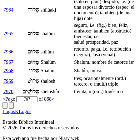
(solo en plur.) despido, i.e. (de
una esposa) divorcio (espec. el
שִׁלּוּחַ
7964
shilúakj
documento); también (de una
hija) dote
seguro, i.e. (fig.) bien, feliz,
amistoso; también (abstracto)
שָׁלוֹם
7965
shalóm
bienestar, i.e.
salud,prosperidad, paz
retorno, paga, i.e. retribución
שִׁלּוּם
7966
shilúm
(segura), tasa (venal)
שַׁלּוּם
7967
Shalúm
Shalum, nombre de catorce isr.
שַׁלּוּן
7968
Shalún
Shalún, un isr.
tres; ocasionalmente (ord.)
שָׁלוֹשׁ
7969
shalósh
tercero, o (mult.) triple
שְׁלוֹשִׁים
7970
sheloshím
treinta; u (ord.) trigésimo
<
Page
of 868
>
LogosKLogos
Estudio Bíblico Interlineal
© 2026 Todos los derechos reservados
Esta web app fue hecha por
Nissy web