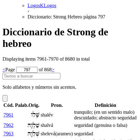
LogosKLogos
›
Diccionario: Strong Hebreo página 797
Diccionario de Strong de
hebreo
Displaying items 7961-7970 of 8680 in total
<
Page
of 868
>
Solo alfabetos y números sin acentos.
Cód.
Palab.Orig.
Pron.
Definición
tranquilo; (en un sentido malo)
שָׁלֵו
7961
shalév
descuidado; abstracto seguridad
שַׁלְוָה
7962
shalvá
seguridad (genuina o falsa)
שְׁלֵוָה
7963
shelevá(arameo)
seguridad