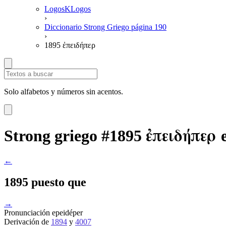
LogosKLogos
›
Diccionario Strong Griego página 190
›
1895 ἐπειδήπερ
Solo alfabetos y números sin acentos.
ἐπειδήπερ
Strong griego #1895
←
1895 puesto que
→
Pronunciación
epeidéper
Derivación
de
1894
y
4007