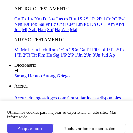
ANTIGUO TESTAMENTO
Gn
Ex
Lv
Nm
Dt
Jos
Jueces
Rut
1S
2S
1R
2R
1Cr
2C
Esd
Neh
Est
Job
Sal
Pr
Ec
Cnt
Is
Jer
Lm
Ez
Dn
Os
Jl
Am
Abd
Jon
Mi
Nah
Hab
Sof
Ha
Zac
Mal
NUEVO TESTAMENTO
Mt
Mr
Lc
Jn
Hch
Rom
1ªCo
2ªCo
Ga
Ef
Fil
Col
1ªTs
2ªTs
1ªTi
2ªTi
Tit
Flm
He
Stg
1ªP
2ªP
1ªJn
2ªJn
3ªJn
Jud
Ap
Diccionario
📘
Strong Hebreo
Strong Griego
Acerca
ℹ️
Acerca de logosklogos.com
Consultar fechas disponibles
Declaración de Fe
Atajos de teclado
Utilizamos cookies para mejorar su experiencia en este sitio.
Más
Links útiles
información
Facebook
Aceptar todo
Rechazar los no esenciales