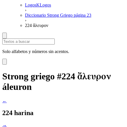
LogosKLogos
›
Diccionario Strong Griego página 23
›
224 ἄλευρον
Solo alfabetos y números sin acentos.
ἄλευρον
Strong griego #224
áleuron
←
224 harina
→