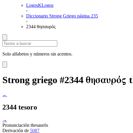
LogosKLogos
›
Diccionario Strong Griego página 235
›
2344 θησαυρός
Solo alfabetos y números sin acentos.
θησαυρός
Strong griego #2344
←
2344 tesoro
→
Pronunciación
thesaurós
Derivación
de
5087