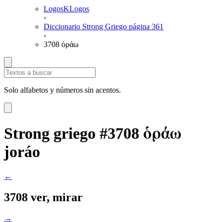
LogosKLogos
›
Diccionario Strong Griego página 361
›
3708 ὁράω
Solo alfabetos y números sin acentos.
ὁράω
Strong griego #3708
joráo
←
3708 ver, mirar
→