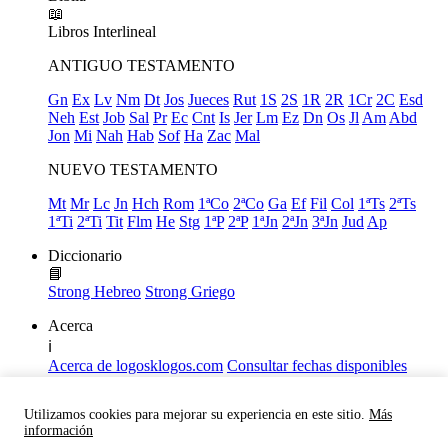
📖
Libros
Interlineal
ANTIGUO TESTAMENTO
Gn
Ex
Lv
Nm
Dt
Jos
Jueces
Rut
1S
2S
1R
2R
1Cr
2C
Esd
Neh
Est
Job
Sal
Pr
Ec
Cnt
Is
Jer
Lm
Ez
Dn
Os
Jl
Am
Abd
Jon
Mi
Nah
Hab
Sof
Ha
Zac
Mal
NUEVO TESTAMENTO
Mt
Mr
Lc
Jn
Hch
Rom
1ªCo
2ªCo
Ga
Ef
Fil
Col
1ªTs
2ªTs
1ªTi
2ªTi
Tit
Flm
He
Stg
1ªP
2ªP
1ªJn
2ªJn
3ªJn
Jud
Ap
Diccionario
📘
Strong Hebreo
Strong Griego
Acerca
ℹ️
Acerca de logosklogos.com
Consultar fechas disponibles
Declaración de Fe
Atajos de teclado
Utilizamos cookies para mejorar su experiencia en este sitio.
Más
Links útiles
información