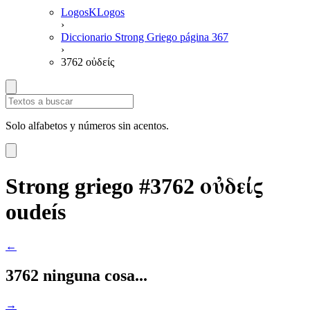
LogosKLogos
›
Diccionario Strong Griego página 367
›
3762 οὐδείς
Solo alfabetos y números sin acentos.
οὐδείς
Strong griego #3762
oudeís
←
3762 ninguna cosa...
→