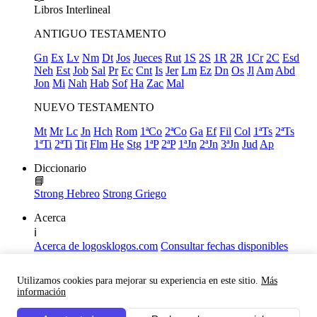
Libros
Interlineal
ANTIGUO TESTAMENTO
Gn
Ex
Lv
Nm
Dt
Jos
Jueces
Rut
1S
2S
1R
2R
1Cr
2C
Esd
Neh
Est
Job
Sal
Pr
Ec
Cnt
Is
Jer
Lm
Ez
Dn
Os
Jl
Am
Abd
Jon
Mi
Nah
Hab
Sof
Ha
Zac
Mal
NUEVO TESTAMENTO
Mt
Mr
Lc
Jn
Hch
Rom
1ªCo
2ªCo
Ga
Ef
Fil
Col
1ªTs
2ªTs
1ªTi
2ªTi
Tit
Flm
He
Stg
1ªP
2ªP
1ªJn
2ªJn
3ªJn
Jud
Ap
Diccionario
📘
Strong Hebreo
Strong Griego
Acerca
ℹ️
Acerca de logosklogos.com
Consultar fechas disponibles
Declaración de Fe
Atajos de teclado
Utilizamos cookies para mejorar su experiencia en este sitio.
Más
Links útiles
información
Facebook