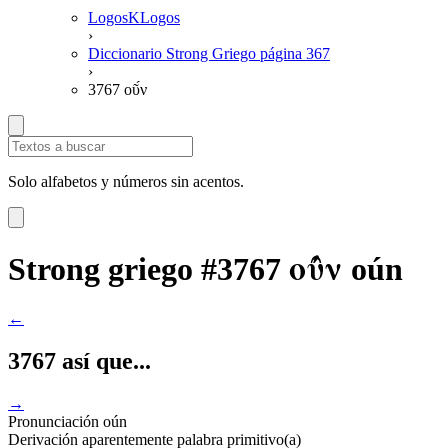
LogosKLogos
›
Diccionario Strong Griego página 367
›
3767 οῦ́ν
Solo alfabetos y números sin acentos.
οῦ́ν
Strong griego #3767
oún
←
3767 así que...
→
Pronunciación
oún
Derivación
aparentemente palabra primitivo(a)