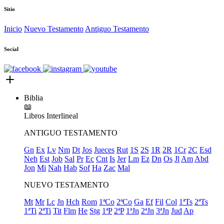
Sitio
Inicio
Nuevo Testamento
Antiguo Testamento
Social
Biblia
📖
Libros
Interlineal
ANTIGUO TESTAMENTO
Gn
Ex
Lv
Nm
Dt
Jos
Jueces
Rut
1S
2S
1R
2R
1Cr
2C
Esd
Neh
Est
Job
Sal
Pr
Ec
Cnt
Is
Jer
Lm
Ez
Dn
Os
Jl
Am
Abd
Jon
Mi
Nah
Hab
Sof
Ha
Zac
Mal
NUEVO TESTAMENTO
Mt
Mr
Lc
Jn
Hch
Rom
1ªCo
2ªCo
Ga
Ef
Fil
Col
1ªTs
2ªTs
1ªTi
2ªTi
Tit
Flm
He
Stg
1ªP
2ªP
1ªJn
2ªJn
3ªJn
Jud
Ap