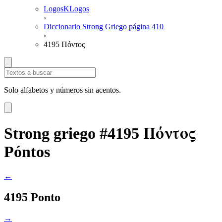
LogosKLogos
›
Diccionario Strong Griego página 410
›
4195 Πόντος
Solo alfabetos y números sin acentos.
Πόντος
Strong griego #4195
Póntos
←
4195 Ponto
→