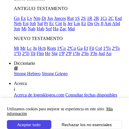
ANTIGUO TESTAMENTO
Gn
Ex
Lv
Nm
Dt
Jos
Jueces
Rut
1S
2S
1R
2R
1Cr
2C
Esd
Neh
Est
Job
Sal
Pr
Ec
Cnt
Is
Jer
Lm
Ez
Dn
Os
Jl
Am
Abd
Jon
Mi
Nah
Hab
Sof
Ha
Zac
Mal
NUEVO TESTAMENTO
Mt
Mr
Lc
Jn
Hch
Rom
1ªCo
2ªCo
Ga
Ef
Fil
Col
1ªTs
2ªTs
1ªTi
2ªTi
Tit
Flm
He
Stg
1ªP
2ªP
1ªJn
2ªJn
3ªJn
Jud
Ap
Diccionario
📘
Strong Hebreo
Strong Griego
Acerca
ℹ️
Acerca de logosklogos.com
Consultar fechas disponibles
Declaración de Fe
Atajos de teclado
Utilizamos cookies para mejorar su experiencia en este sitio.
Más
Links útiles
información
Facebook
Aceptar todo
Rechazar los no esenciales