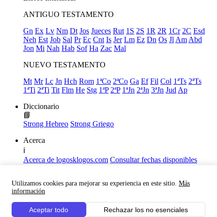
ANTIGUO TESTAMENTO
Gn
Ex
Lv
Nm
Dt
Jos
Jueces
Rut
1S
2S
1R
2R
1Cr
2C
Esd
Neh
Est
Job
Sal
Pr
Ec
Cnt
Is
Jer
Lm
Ez
Dn
Os
Jl
Am
Abd
Jon
Mi
Nah
Hab
Sof
Ha
Zac
Mal
NUEVO TESTAMENTO
Mt
Mr
Lc
Jn
Hch
Rom
1ªCo
2ªCo
Ga
Ef
Fil
Col
1ªTs
2ªTs
1ªTi
2ªTi
Tit
Flm
He
Stg
1ªP
2ªP
1ªJn
2ªJn
3ªJn
Jud
Ap
Diccionario
📘
Strong Hebreo
Strong Griego
Acerca
ℹ️
Acerca de logosklogos.com
Consultar fechas disponibles
Declaración de Fe
Atajos de teclado
Utilizamos cookies para mejorar su experiencia en este sitio.
Más
Links útiles
información
Facebook
Aceptar todo
Rechazar los no esenciales