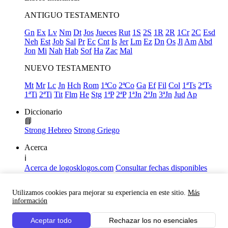
ANTIGUO TESTAMENTO
Gn
Ex
Lv
Nm
Dt
Jos
Jueces
Rut
1S
2S
1R
2R
1Cr
2C
Esd
Neh
Est
Job
Sal
Pr
Ec
Cnt
Is
Jer
Lm
Ez
Dn
Os
Jl
Am
Abd
Jon
Mi
Nah
Hab
Sof
Ha
Zac
Mal
NUEVO TESTAMENTO
Mt
Mr
Lc
Jn
Hch
Rom
1ªCo
2ªCo
Ga
Ef
Fil
Col
1ªTs
2ªTs
1ªTi
2ªTi
Tit
Flm
He
Stg
1ªP
2ªP
1ªJn
2ªJn
3ªJn
Jud
Ap
Diccionario
📘
Strong Hebreo
Strong Griego
Acerca
ℹ️
Acerca de logosklogos.com
Consultar fechas disponibles
Declaración de Fe
Atajos de teclado
Utilizamos cookies para mejorar su experiencia en este sitio.
Más
Links útiles
información
Facebook
Aceptar todo
Rechazar los no esenciales