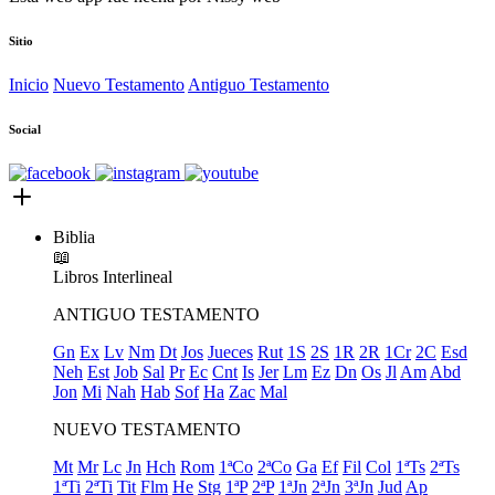
Sitio
Inicio
Nuevo Testamento
Antiguo Testamento
Social
Biblia
📖
Libros
Interlineal
ANTIGUO TESTAMENTO
Gn
Ex
Lv
Nm
Dt
Jos
Jueces
Rut
1S
2S
1R
2R
1Cr
2C
Esd
Neh
Est
Job
Sal
Pr
Ec
Cnt
Is
Jer
Lm
Ez
Dn
Os
Jl
Am
Abd
Jon
Mi
Nah
Hab
Sof
Ha
Zac
Mal
NUEVO TESTAMENTO
Mt
Mr
Lc
Jn
Hch
Rom
1ªCo
2ªCo
Ga
Ef
Fil
Col
1ªTs
2ªTs
1ªTi
2ªTi
Tit
Flm
He
Stg
1ªP
2ªP
1ªJn
2ªJn
3ªJn
Jud
Ap