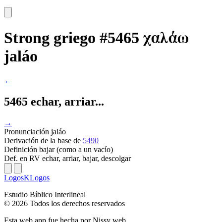
χαλάω
Strong griego #5465
jaláo
←
5465 echar, arriar...
→
Pronunciación
jaláo
Derivación
de la base de
5490
Definición
bajar (como a un vacío)
Def. en RV
echar, arriar, bajar, descolgar
LogosKLogos
Estudio Bíblico Interlineal
© 2026 Todos los derechos reservados
Esta web app fue hecha por
Nissy web