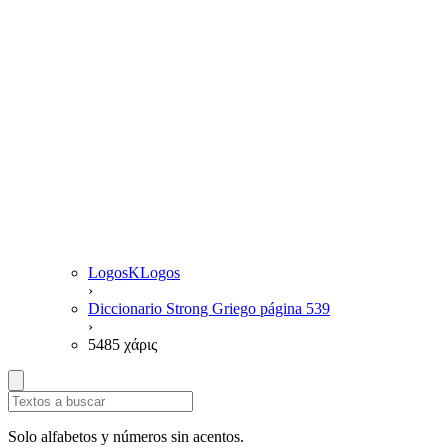
LogosKLogos
›
Diccionario Strong Griego página 539
›
5485 χάρις
Solo alfabetos y números sin acentos.