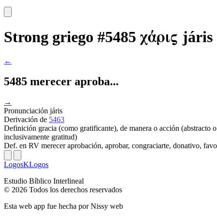
χάρις
Strong griego #5485
járis
←
5485 merecer aproba...
→
Pronunciación
járis
Derivación
de
5463
Definición
gracia (como gratificante), de manera o acción (abstracto o 
inclusivamente gratitud)
Def. en RV
merecer aprobación, aprobar, congraciarte, donativo, favor,
LogosKLogos
Estudio Bíblico Interlineal
© 2026 Todos los derechos reservados
Esta web app fue hecha por
Nissy web