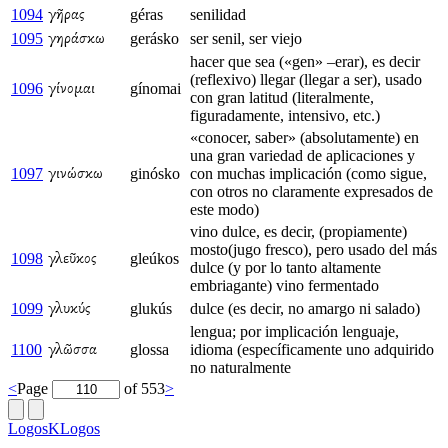
1094
géras
senilidad
γῆρας
1095
gerásko
ser senil, ser viejo
γηράσκω
hacer que sea («gen» –erar), es decir
(reflexivo) llegar (llegar a ser), usado
1096
gínomai
γίνομαι
con gran latitud (literalmente,
figuradamente, intensivo, etc.)
«conocer, saber» (absolutamente) en
una gran variedad de aplicaciones y
1097
ginósko
con muchas implicación (como sigue,
γινώσκω
con otros no claramente expresados de
este modo)
vino dulce, es decir, (propiamente)
mosto(jugo fresco), pero usado del más
1098
gleúkos
γλεῦκος
dulce (y por lo tanto altamente
embriagante) vino fermentado
1099
glukús
dulce (es decir, no amargo ni salado)
γλυκύς
lengua; por implicación lenguaje,
1100
glossa
idioma (específicamente uno adquirido
γλῶσσα
no naturalmente
<
Page
of 553
>
LogosKLogos