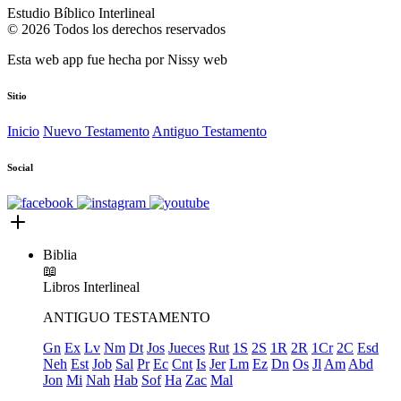
Estudio Bíblico Interlineal
© 2026 Todos los derechos reservados
Esta web app fue hecha por
Nissy web
Sitio
Inicio
Nuevo Testamento
Antiguo Testamento
Social
Biblia
📖
Libros
Interlineal
ANTIGUO TESTAMENTO
Gn
Ex
Lv
Nm
Dt
Jos
Jueces
Rut
1S
2S
1R
2R
1Cr
2C
Esd
Neh
Est
Job
Sal
Pr
Ec
Cnt
Is
Jer
Lm
Ez
Dn
Os
Jl
Am
Abd
Jon
Mi
Nah
Hab
Sof
Ha
Zac
Mal