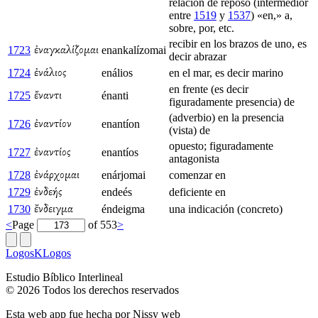
relación de reposo (intermedior
entre
1519
y
1537
) «en,» a,
sobre, por, etc.
recibir en los brazos de uno, es
1723
enankalízomai
ἐναγκαλίζομαι
decir abrazar
1724
enálios
en el mar, es decir marino
ἐνάλιος
en frente (es decir
1725
énanti
ἔναντι
figuradamente presencia) de
(adverbio) en la presencia
1726
enantíon
ἐναντίον
(vista) de
opuesto; figuradamente
1727
enantíos
ἐναντίος
antagonista
1728
enárjomai
comenzar en
ἐνάρχομαι
1729
endeés
deficiente en
ἐνδεής
1730
éndeigma
una indicación (concreto)
ἔνδειγμα
<
Page
of 553
>
LogosKLogos
Estudio Bíblico Interlineal
© 2026 Todos los derechos reservados
Esta web app fue hecha por
Nissy web