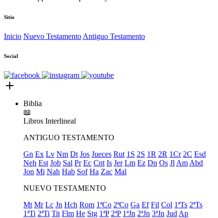
Sitio
Inicio
Nuevo Testamento
Antiguo Testamento
Social
Biblia
📖
Libros
Interlineal
ANTIGUO TESTAMENTO
Gn
Ex
Lv
Nm
Dt
Jos
Jueces
Rut
1S
2S
1R
2R
1Cr
2C
Esd
Neh
Est
Job
Sal
Pr
Ec
Cnt
Is
Jer
Lm
Ez
Dn
Os
Jl
Am
Abd
Jon
Mi
Nah
Hab
Sof
Ha
Zac
Mal
NUEVO TESTAMENTO
Mt
Mr
Lc
Jn
Hch
Rom
1ªCo
2ªCo
Ga
Ef
Fil
Col
1ªTs
2ªTs
1ªTi
2ªTi
Tit
Flm
He
Stg
1ªP
2ªP
1ªJn
2ªJn
3ªJn
Jud
Ap