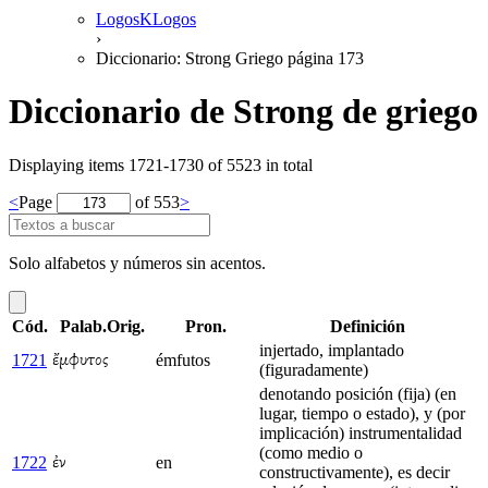
LogosKLogos
›
Diccionario: Strong Griego página 173
Diccionario de Strong de griego
Displaying items 1721-1730 of 5523 in total
<
Page
of 553
>
Solo alfabetos y números sin acentos.
Cód.
Palab.Orig.
Pron.
Definición
injertado, implantado
1721
émfutos
ἔμφυτος
(figuradamente)
denotando posición (fija) (en
lugar, tiempo o estado), y (por
implicación) instrumentalidad
(como medio o
1722
en
ἐν
constructivamente), es decir