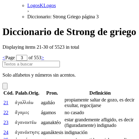
LogosKLogos
›
Diccionario: Strong Griego página 3
Diccionario de Strong de griego
Displaying items 21-30 of 5523 in total
<
Page
of 553
>
Solo alfabetos y números sin acentos.
Cód.
Palab.Orig.
Pron.
Definición
propiamente saltar de gozo, es decir
21
agaliáo
ἀγαλλιάω
exultar, regocijarse
22
ágamos
no casado
ἄγαμος
estar grandemente afligido, es decir
23
aganaktéo
ἀγανακτέω
(figuradamente) indignado
24
aganáktesis
indignación
ἀγανάκτησις