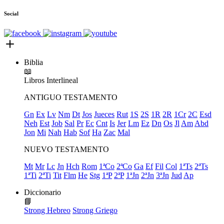
Social
Biblia
📖
Libros
Interlineal
ANTIGUO TESTAMENTO
Gn
Ex
Lv
Nm
Dt
Jos
Jueces
Rut
1S
2S
1R
2R
1Cr
2C
Esd
Neh
Est
Job
Sal
Pr
Ec
Cnt
Is
Jer
Lm
Ez
Dn
Os
Jl
Am
Abd
Jon
Mi
Nah
Hab
Sof
Ha
Zac
Mal
NUEVO TESTAMENTO
Mt
Mr
Lc
Jn
Hch
Rom
1ªCo
2ªCo
Ga
Ef
Fil
Col
1ªTs
2ªTs
1ªTi
2ªTi
Tit
Flm
He
Stg
1ªP
2ªP
1ªJn
2ªJn
3ªJn
Jud
Ap
Diccionario
📘
Strong Hebreo
Strong Griego