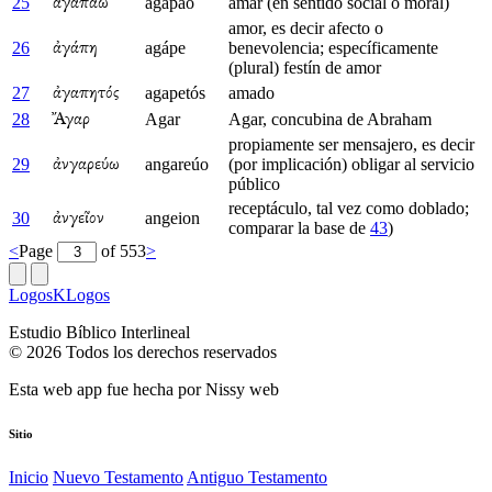
25
agapao
amar (en sentido social o moral)
ἀγαπάω
amor, es decir afecto o
26
agápe
benevolencia; específicamente
ἀγάπη
(plural) festín de amor
27
agapetós
amado
ἀγαπητός
28
Agar
Agar, concubina de Abraham
Ἄγαρ
propiamente ser mensajero, es decir
29
angareúo
(por implicación) obligar al servicio
ἀνγαρεύω
público
receptáculo, tal vez como doblado;
30
angeion
ἀνγεῖον
comparar la base de
43
)
<
Page
of 553
>
LogosKLogos
Estudio Bíblico Interlineal
© 2026 Todos los derechos reservados
Esta web app fue hecha por
Nissy web
Sitio
Inicio
Nuevo Testamento
Antiguo Testamento