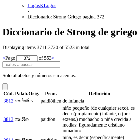
LogosKLogos
›
Diccionario: Strong Griego página 372
Diccionario de Strong de griego
Displaying items 3711-3720 of 5523 in total
<
Page
of 553
>
Solo alfabetos y números sin acentos.
Cód.
Palab.Orig.
Pron.
Definición
3812
paidióthen
de infancia
παιδιόθεν
niño pequeño (de cualquier sexo), es
decir (propiamente) infante, o (por
3813
paidíon
extens.) muchacho o niña crecida a
παιδίον
medias; figuradamente cristiano
inmaduro
niña, es decir (específicamente)