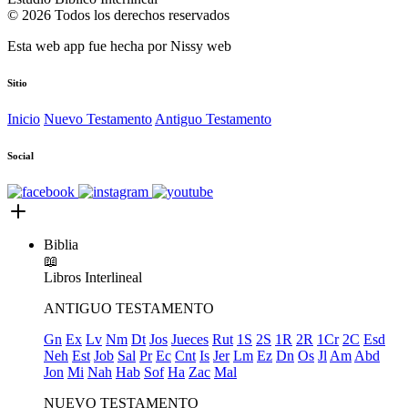
© 2026 Todos los derechos reservados
Esta web app fue hecha por
Nissy web
Sitio
Inicio
Nuevo Testamento
Antiguo Testamento
Social
Biblia
📖
Libros
Interlineal
ANTIGUO TESTAMENTO
Gn
Ex
Lv
Nm
Dt
Jos
Jueces
Rut
1S
2S
1R
2R
1Cr
2C
Esd
Neh
Est
Job
Sal
Pr
Ec
Cnt
Is
Jer
Lm
Ez
Dn
Os
Jl
Am
Abd
Jon
Mi
Nah
Hab
Sof
Ha
Zac
Mal
NUEVO TESTAMENTO