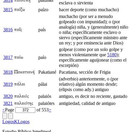
3814
paidíske
παιδίσκη
esclava o sirvienta
3815
paízo
hacer deporte (como muchacho)
παίζω
muchacho (por ser a menudo
golpeado con impunidad); o (por
analogía) niña, y (generalmente) niño
3816
país
παῖς
o niña; específicamente esclavo o
siervo (específicamente ministro ante
un rey; y por eminencia ante Dios)
golpear (como por un solo golpe y
menos violentamente que
5180
);
3817
paío
παίω
específicamente aguijonear (como el
escorpión)
3818
Pakatiané
Pacatiana, sección de Frigia
Πακατιανή
(adverbio) anteriormente, o (por
3819
pálai
relativo) algún momento desde;
πάλαι
(elipsis como ady.) antiguo
3820
palaiós
antiguo, es decir no reciente, gastado
παλαιός
3821
palaiótes
antigüedad, calidad de antiguo
παλαιότης
<
Page
of 553
>
LogosKLogos
Estudio Bíblico Interlineal